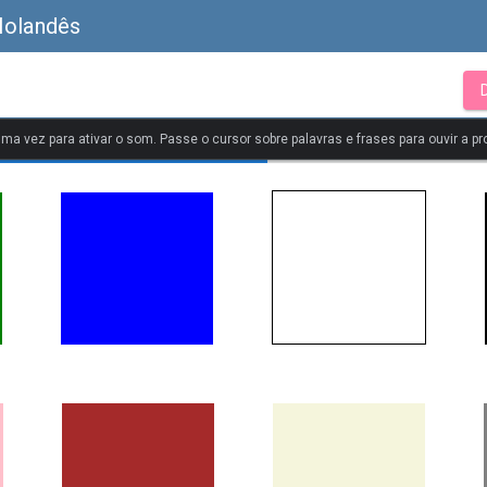
Holandês
uma vez para ativar o som. Passe o cursor sobre palavras e frases para ouvir a pr