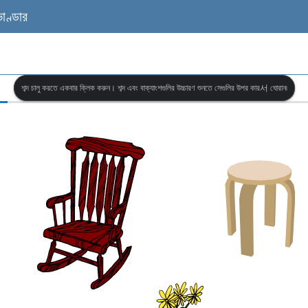
ভাণ্ডার
শব্দ চালু করতে একবার ক্লিক করুন। শব্দ এবং বাক্যাংশগুলির উচ্চারণ শুনতে সেগুলির উপর কার서 ঘোরান৷