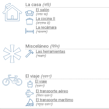
La casa
(বাড়ি)
El salón
(বসার ঘর)
La cocina II
(রান্নাঘর II)
La recámara
(শয়নকক্ষ)
Misceláneo
(বিবিধ)
Las herramientas
(সরঞ্জাম)
El viaje
(ভ্রমণ)
travel_luggage_and_bags
El viaje
(ভ্রমণ)
El transporte aéreo
(বিমান ভ্রমণ)
El transporte marítimo
(সমুদ্র ভ্রমণ)