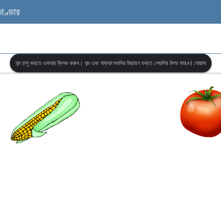
ভাণ্ডার
শব্দ চালু করতে একবার ক্লিক করুন। শব্দ এবং বাক্যাংশগুলির উচ্চারণ শুনতে সেগুলির উপর কার서 ঘোরান৷