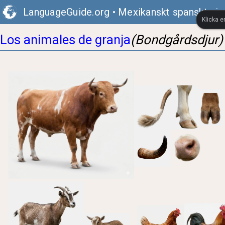
LanguageGuide.org
•
Mexikanskt spanskt visu
Klicka e
Los animales de granja
(Bondgårdsdjur)