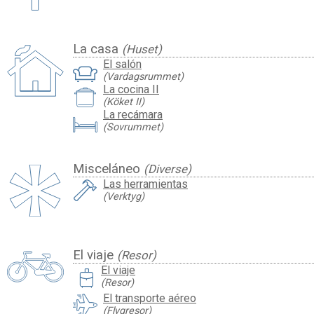
La casa
(Huset)
El salón
(Vardagsrummet)
La cocina II
(Köket II)
La recámara
(Sovrummet)
Misceláneo
(Diverse)
Las herramientas
(Verktyg)
El viaje
(Resor)
travel_luggage_and_bags
El viaje
(Resor)
El transporte aéreo
(Flygresor)