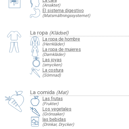
La cara
(Ansiktet)
El sistema digestivo
(Matsmältningssystemet)
La ropa
(Klädsel)
La ropa de hombre
(Herrkläder)
La ropa de mujeres
(Damkläder)
Las joyas
(smycken)
La costura
(Sömnad)
La comida
(Mat)
Las frutas
(Frukter)
Los vegetales
(Grönsaker)
las bebidas
(Drinkar, Drycker)