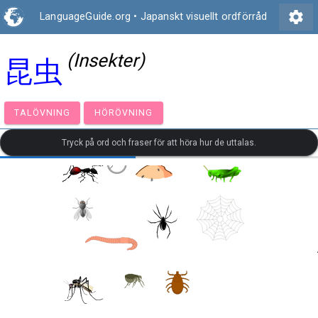
settings
LanguageGuide.org
•
Japanskt visuellt ordförråd
(Insekter)
昆虫
TALÖVNING
HÖRÖVNING
Tryck på ord och fraser för att höra hur de uttalas.