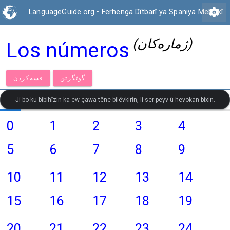
settings
LanguageGuide.org
•
Ferhenga Dîtbarî ya Spaniya Meksîkî
(ژمارەكان)
Los números
گوێگرتن
قسەكردن
Ji bo ku bibihîzin ka ew çawa têne bilêvkirin, li ser peyv û hevokan bixin.
0
1
2
3
4
5
6
7
8
9
10
11
12
13
14
15
16
17
18
19
20
21
22
23
24