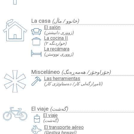
La casa
(خانوو / ماڵ)
El salón
(ژووری دانیشتن)
La cocina II
(خواردنگە ٢)
La recámara
(ژووری نووستن)
Misceláneo
(جۆراوجۆر/ هەمەڕەنگ)
Las herramientas
(ئامڕازگەلی کار/ دەستاوێژی کار)
El viaje
(گەشت)
travel_luggage_and_bags
El viaje
(گەشت)
El transporte aéreo
(Geştiya hewayî)