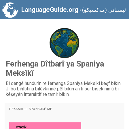
LanguageGuide.org
ئیسپانی (مەکسیکۆ)
•
Ferhenga Dîtbarî ya Spaniya
Meksîkî
Bi dengê hundurîn re ferhenga Spaniya Meksîkî keşf bikin.
Ji bo bihîstina bilêvkirinê pêl bikin an li ser bisekinin û bi
kêşeyên înteraktîf re tamir bikin.
PEYAMA JI SPONSORÊ ME