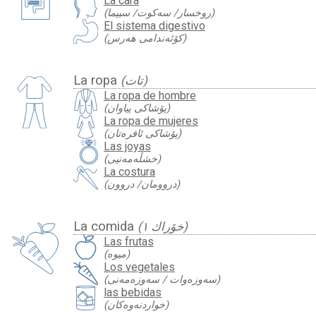
La cara
(روخسار/ سەکوت/ سییما)
El sistema digestivo
(کۆئەندامی هەرس)
La ropa
(تات)
La ropa de hombre
(پۆشاکی پیاوان)
La ropa de mujeres
(پۆشاکی ئافرەتان)
Las joyas
(خشڵەمەنیی)
La costura
(دروومان/ دروون)
La comida
(خۆراك ١)
Las frutas
(میوە)
Los vegetales
(سەوزەوات / سەوزەمەنی)
las bebidas
(خواردنه‌وه‌كان)