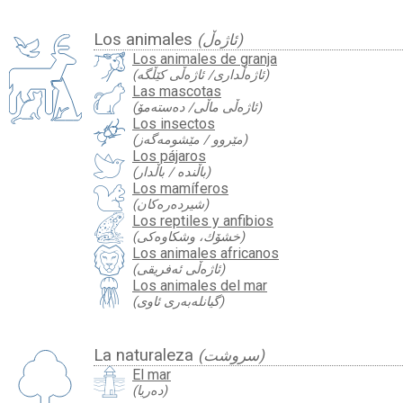
Los animales
(ئاژەڵ)
Los animales de granja
(ئاژەڵداری/ ئاژەڵی کێڵگە)
Las mascotas
(ئاژەڵی ماڵی/ دەستەمۆ)
Los insectos
(مێروو / مێشومەگەز)
Los pájaros
(باڵندە / باڵدار)
Los mamíferos
(شیردەرەکان)
Los reptiles y anfibios
(خشۆك‌، وشکاوەکی)
Los animales africanos
(ئاژەڵی ئەفریقی)
Los animales del mar
(گیانلەبەری ئاوی)
La naturaleza
(سروشت)
El mar
(دەریا)