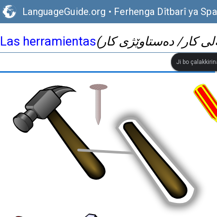
LanguageGuide.org
•
Ferhenga Dîtbarî ya Spa
Las herramientas
Ji bo çalakkiri