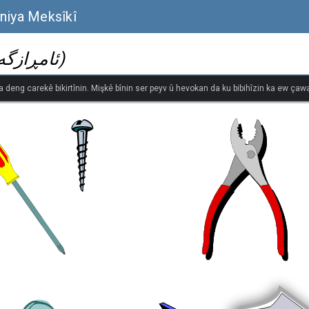
niya Meksîkî
(ئامڕازگەلی کار/ دەستاوێژی کار)
na deng carekê bikirtînin. Mişkê bînin ser peyv û hevokan da ku bibihîzin ka ew çawa 