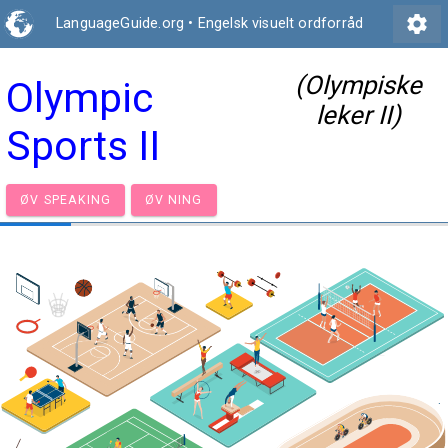
settings
LanguageGuide.org
•
Engelsk visuelt ordforråd
(Olympiske
Olympic
leker II)
Sports II
ØV SPEAKING
ØV NING