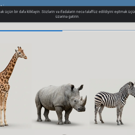
ti
ək üçün bir dəfə klikləyin. Sözlərin və ifadələrin necə tələffüz edildiyini eşitmək üç
üzərinə gətirin.