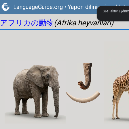
LanguageGuide.org
•
Yapon dilinin vizual lüğə
Səsi aktivləşdirm
アフリカの動物
(Afrika heyvanları)