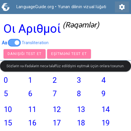
settings
LanguageGuide.org
•
Yunan dilinin vizual lüğəti
(Rəqəmlər)
Οι Αριθμοί
Aa
Transliteration
DANIŞIĞI TEST ET
EŞITMƏNI TEST ET
Sözlərin və ifadələrin necə tələffüz edildiyini eşitmək üçün onlara toxunun.
0
1
2
3
4
5
6
7
8
9
10
11
12
13
14
15
16
17
18
19