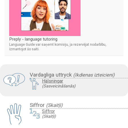
Preply - language tutoring
Language Guide var saņemt komisiju, ja rezervējat nodarbību,
izmantojot šo saiti.
Vardagliga uttryck
(Ikdienas izteicieni)
Hälsningar
(Sasveicināšanās)
Siffror
(Skaitļi)
Siffror
(Skaitļi)