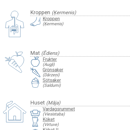
Kroppen
(Ķermenis)
Kroppen
(Ķermenis)
Mat
(Ēdiens)
Frukter
(Augļi)
Grönsaker
(Dārzeņi)
Sötsaker
(Saldumi)
Huset
(Māja)
Vardagsrummet
(Viesistaba)
Köket
(Virtuve)
Köket II