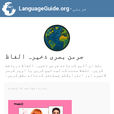
LanguageGuide.org
جرمنی
•
جرمن بصری ذخیرہ الفاظ
بلٹ ان آڈیو کے ساتھ جرمن ذخیرہ الفاظ دریافت
کریں۔ تلفظ سننے کے لیے ٹیپ کریں یا اوپر کرسر
لائیں، اور انٹرایکٹو چیلنجز کے ساتھ مشق کریں۔
ہمارے اسپانسر کا پیغام