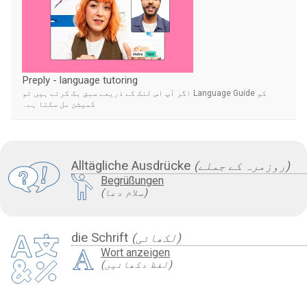
Preply - language tutoring
اگر آپ اس لنک کے ذریعے سبق بک کرتے ہیں تو Language Guide کو
کمیشن مل سکتا ہے۔
Alltägliche Ausdrücke
(روزمرہ کے جملے)
Begrüßungen
(سلام دعا)
die Schrift
(لکھائی)
Wort anzeigen
(لفظ دکھائیں)