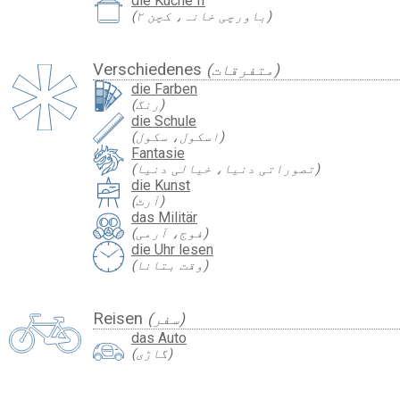
die Küche II
(باورچی خانہ، کچن ۲)
Verschiedenes
(متفرقات)
die Farben
(رنگ)
die Schule
(اسکول، سکول)
Fantasie
(تصوراتی دنیا، خیالی دنیا)
die Kunst
(آرٹ)
das Militär
(فوج، آرمی)
die Uhr lesen
(وقت بتانا)
Reisen
(سفر)
das Auto
(گاڑی)