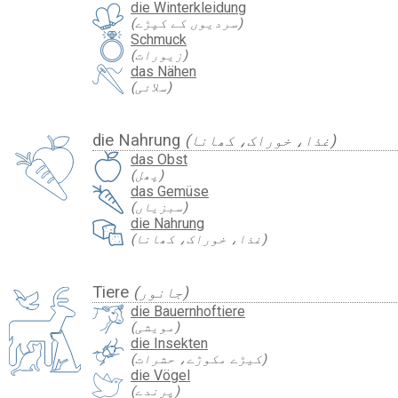
die Winterkleidung
(سردیوں کے کپڑے)
Schmuck
(زیورات)
das Nähen
(سلائی)
die Nahrung
(غذا، خوراک، کھانا)
das Obst
(پھل)
das Gemüse
(سبزیاں)
die Nahrung
(غذا، خوراک، کھانا)
Tiere
(جانور)
die Bauernhoftiere
(مویشی)
die Insekten
(کیڑے مکوڑے، حشرات)
die Vögel
(پرندے)