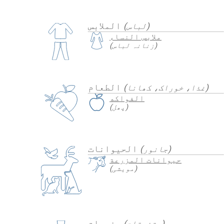
الملابس
(لباس)
ملابس النساء
(زنانہ لباس)
الطعام
(غذا، خوراک، کھانا)
الفواكه
(پھل)
الحيوانات
(جانور)
حيوانات المزرعة
(مویشی)
منوعات
(متفرقات)