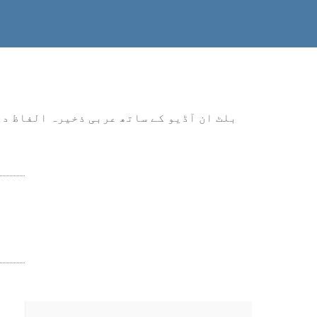
بلٹ ان آڈیو کے ساتھ عربی ذخیرہ الفاظ در