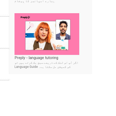
ہمارے اسپانسر کا پیغام
Preply - language tutoring
اگر آپ اس لنک کے ذریعے سبق بک کرتے ہیں تو
Language Guide کو کمیشن مل سکتا ہے۔