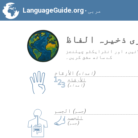
LanguageGuide.org
عربی
•
ی ذخیرہ الفاظ
ائیں، اور انٹرایکٹو چیلنجز
کے ساتھ مشق کریں۔
الأرقام
(اعداد)
الأرقام
(اعداد)
الجسم
(جسم)
الجسم
(جسم)