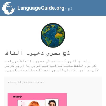
LanguageGuide.org
ڈچ
•
ڈچ بصری ذخیرہ الفاظ
بلٹ ان آڈیو کے ساتھ ڈچ ذخیرہ الفاظ دریافت
کریں۔ تلفظ سننے کے لیے ٹیپ کریں یا اوپر کرسر
لائیں، اور انٹرایکٹو چیلنجز کے ساتھ مشق کریں۔
ہمارے اسپانسر کا پیغام