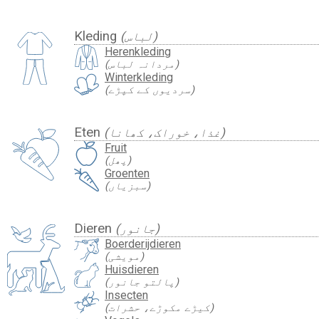
Kleding
(لباس)
Herenkleding
(مردانہ لباس)
Winterkleding
(سردیوں کے کپڑے)
Eten
(غذا، خوراک، کھانا)
Fruit
(پھل)
Groenten
(سبزیاں)
Dieren
(جانور)
Boerderijdieren
(مویشی)
Huisdieren
(پالتو جانور)
Insecten
(کیڑے مکوڑے، حشرات)