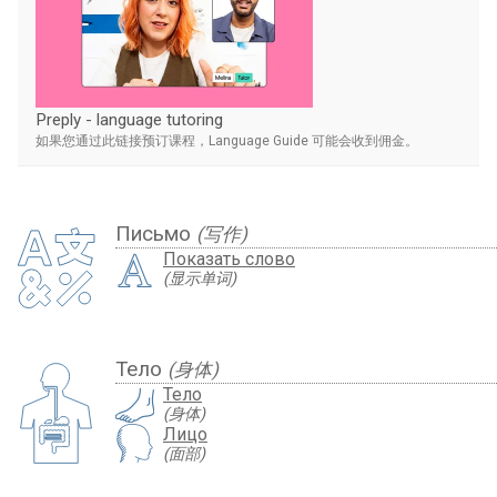
Preply - language tutoring
如果您通过此链接预订课程，Language Guide 可能会收到佣金。
Письмо
(写作)
Показать слово
(显示单词)
Тело
(身体)
Тело
(身体)
Лицо
(面部)