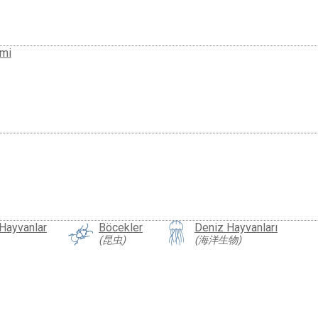
imi
 Hayvanlar
Böcekler
Deniz Hayvanları
(昆虫)
(海洋生物)