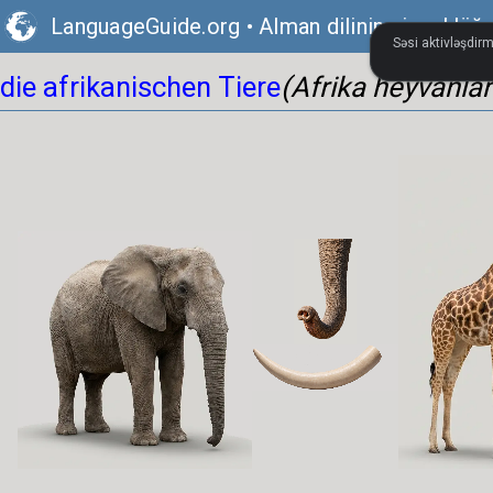
LanguageGuide.org
•
Alman dilinin vizual lüğə
Səsi aktivləşdirm
die afrikanischen Tiere
(Afrika heyvanlar