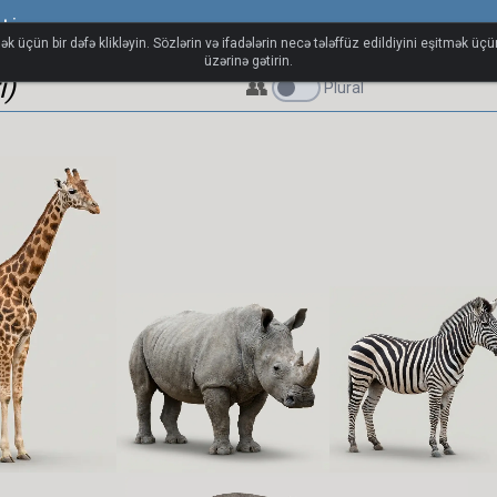
ti
ək üçün bir dəfə klikləyin. Sözlərin və ifadələrin necə tələffüz edildiyini eşitmək üç
üzərinə gətirin.
ı)
👥
Plural