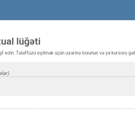
ual lüğəti
kəşf edin. Tələffüzü eşitmək üçün üzərinə toxunun və ya kursoru gətir
ələr)