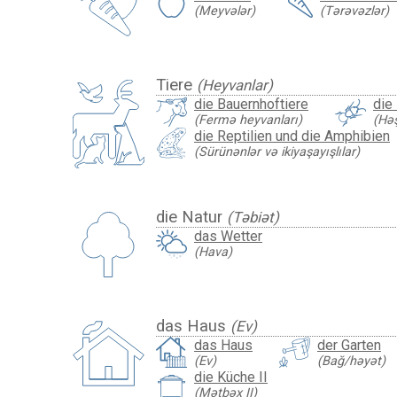
(Meyvələr)
(Tərəvəzlər)
Tiere
(Heyvanlar)
die Bauernhoftiere
die
(Fermə heyvanları)
(Həş
die Reptilien und die Amphibien
(Sürünənlər və ikiyaşayışlılar)
die Natur
(Təbiət)
das Wetter
(Hava)
das Haus
(Ev)
das Haus
der Garten
(Ev)
(Bağ/həyət)
die Küche II
(Mətbəx II)