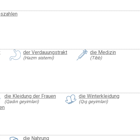
gszahlen
t
der Verdauungstrakt
die Medizin
(Həzm sistemi)
(Tibb)
die Kleidung der Frauen
die Winterkleidung
(Qadın geyimləri)
(Qış geyimləri)
en
e
die Nahrung