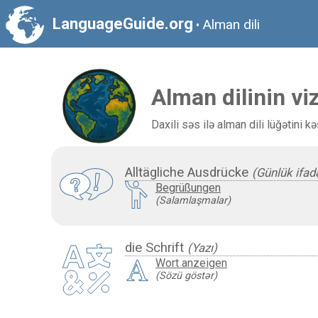
LanguageGuide.org
Alman dili
•
Alman dilinin viz
Daxili səs ilə alman dili lüğətini 
Alltägliche Ausdrücke
(Günlük ifad
Begrüßungen
(Salamlaşmalar)
die Schrift
(Yazı)
Wort anzeigen
(Sözü göstər)