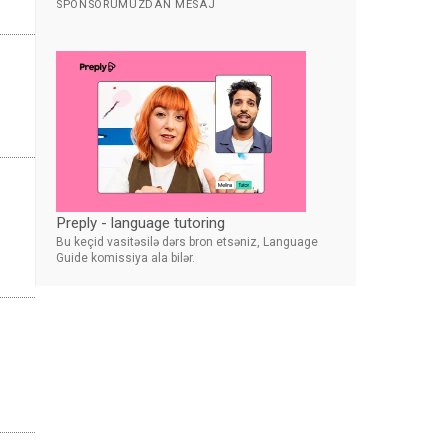
SPONSORUMUZDAN MESAJ
Preply - language tutoring
Bu keçid vasitəsilə dərs bron etsəniz, Language
Guide komissiya ala bilər.