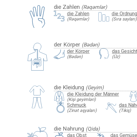
die Zahlen
(Rəqəmlər)
die Zahlen
die Ordnun
(Rəqəmlər)
(Sıra sayları)
der Körper
(Bədən)
der Körper
das Gesich
(Bədən)
(Üz)
die Kleidung
(Geyim)
die Kleidung der Männer
(Kişi geyimləri)
Schmuck
das Näh
(Zinət əşyaları)
(Tikiş)
die Nahrung
(Qida)
das Obst
das Gemüs