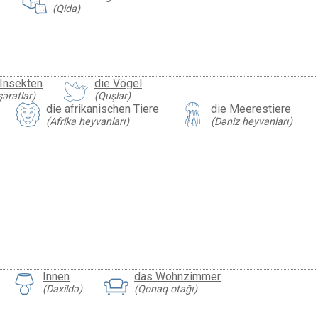
(Qida)
 Insekten
die Vögel
əratlar)
(Quşlar)
die afrikanischen Tiere
die Meerestiere
(Afrika heyvanları)
(Dəniz heyvanları)
Innen
das Wohnzimmer
(Daxildə)
(Qonaq otağı)