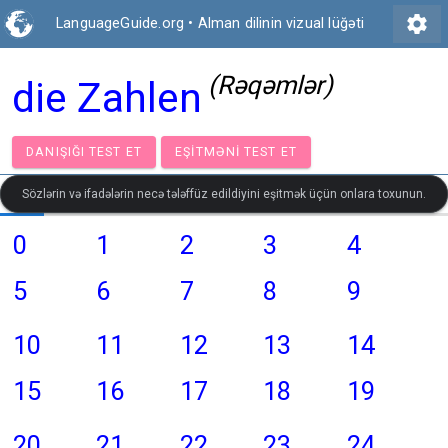
settings
LanguageGuide.org
•
Alman dilinin vizual lüğəti
(Rəqəmlər)
die Zahlen
DANIŞIĞI TEST ET
EŞITMƏNI TEST ET
Sözlərin və ifadələrin necə tələffüz edildiyini eşitmək üçün onlara toxunun.
0
1
2
3
4
5
6
7
8
9
10
11
12
13
14
15
16
17
18
19
20
21
22
23
24