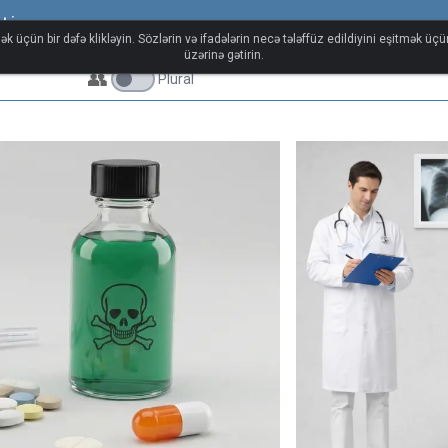
ti
ək üçün bir dəfə klikləyin. Sözlərin və ifadələrin necə tələffüz edildiyini eşitmək üç
üzərinə gətirin.
👥
Plural