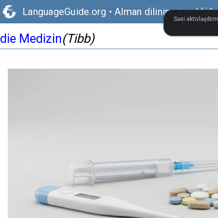
LanguageGuide.org
•
Alman dilinin vizual lüğə
Səsi aktivləşdirm
die Medizin
(Tibb)