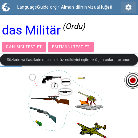
settings
LanguageGuide.org
•
Alman dilinin vizual lüğəti
(Ordu)
das Militär
DANIŞIĞI TEST ET
EŞITMƏNI TEST ET
Sözlərin və ifadələrin necə tələffüz edildiyini eşitmək üçün onlara toxunun.