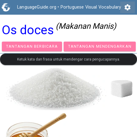
settings
LanguageGuide.org
•
Portuguese Visual Vocabulary
(Makanan Manis)
Os doces
TANTANGAN BERBICARA
TANTANGAN MENDENGA
Ketuk kata dan frasa untuk mendengar cara pengucapannya.