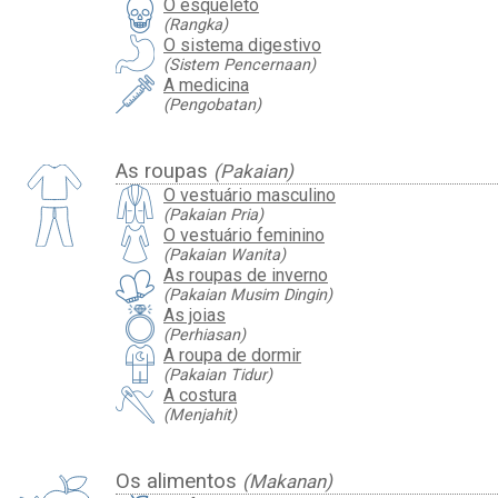
O esqueleto
(Rangka)
O sistema digestivo
(Sistem Pencernaan)
A medicina
(Pengobatan)
As roupas
(Pakaian)
O vestuário masculino
(Pakaian Pria)
O vestuário feminino
(Pakaian Wanita)
As roupas de inverno
(Pakaian Musim Dingin)
As joias
(Perhiasan)
A roupa de dormir
(Pakaian Tidur)
A costura
(Menjahit)
Os alimentos
(Makanan)