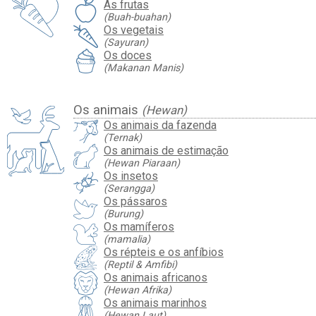
As frutas
(Buah-buahan)
Os vegetais
(Sayuran)
Os doces
(Makanan Manis)
Os animais
(Hewan)
Os animais da fazenda
(Ternak)
Os animais de estimação
(Hewan Piaraan)
Os insetos
(Serangga)
Os pássaros
(Burung)
Os mamíferos
(mamalia)
Os répteis e os anfíbios
(Reptil & Amfibi)
Os animais africanos
(Hewan Afrika)
Os animais marinhos
(Hewan Laut)