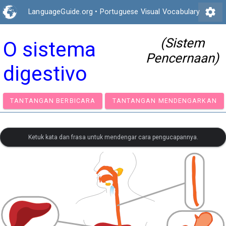
settings
LanguageGuide.org
•
Portuguese Visual Vocabulary
(Sistem
O sistema
Pencernaan)
digestivo
TANTANGAN BERBICARA
TANTANGAN MENDENGA
Ketuk kata dan frasa untuk mendengar cara pengucapannya.