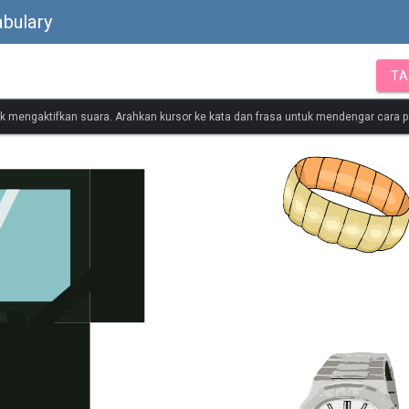
bulary
TA
tuk mengaktifkan suara. Arahkan kursor ke kata dan frasa untuk mendengar cara