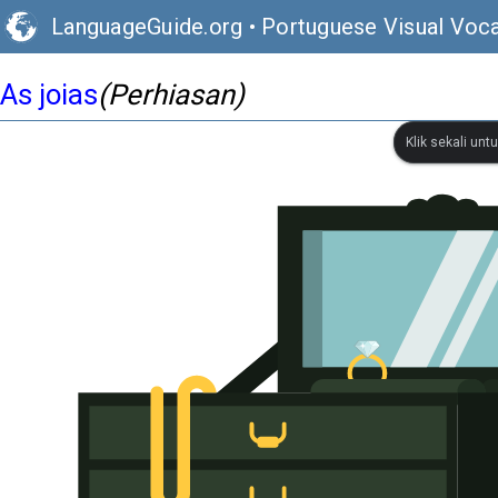
LanguageGuide.org
•
Portuguese Visual Voca
As joias
(Perhiasan)
Klik sekali un