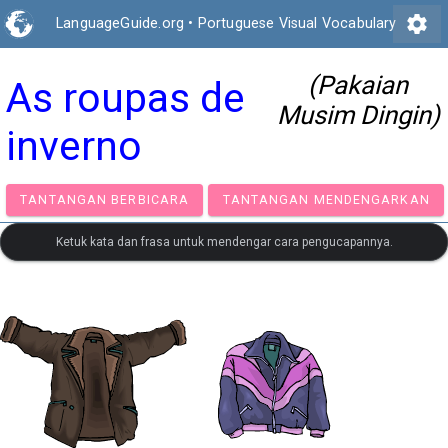
settings
LanguageGuide.org
•
Portuguese Visual Vocabulary
(Pakaian
As roupas de
Musim Dingin)
inverno
TANTANGAN BERBICARA
TANTANGAN MENDENGA
Ketuk kata dan frasa untuk mendengar cara pengucapannya.