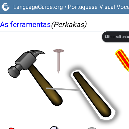
LanguageGuide.org
•
Portuguese Visual Voca
As ferramentas
(Perkakas)
Klik sekali un