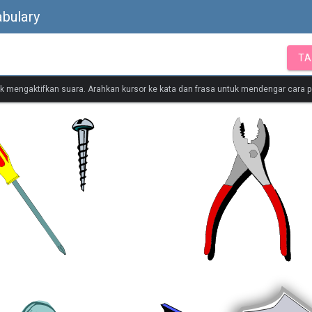
bulary
TA
tuk mengaktifkan suara. Arahkan kursor ke kata dan frasa untuk mendengar cara