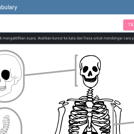
bulary
TA
tuk mengaktifkan suara. Arahkan kursor ke kata dan frasa untuk mendengar cara