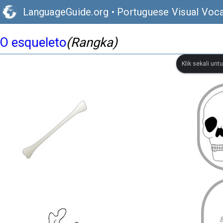
LanguageGuide.org
•
Portuguese Visual Voca
O esqueleto
(Rangka)
Klik sekali un