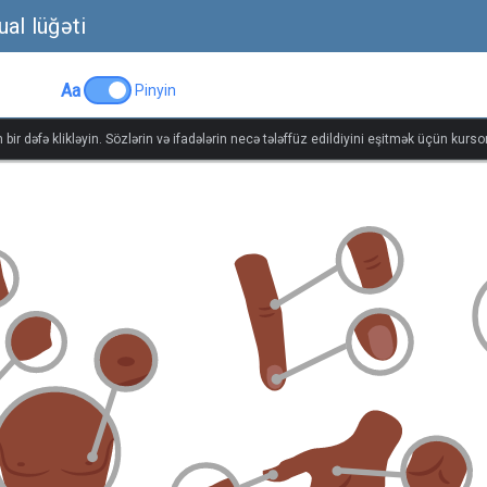
al lüğəti
Aa
Pinyin
bir dəfə klikləyin. Sözlərin və ifadələrin necə tələffüz edildiyini eşitmək üçün kursor