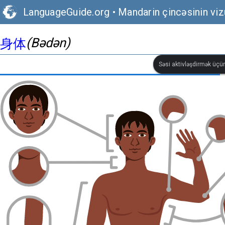
LanguageGuide.org
•
Mandarin çincəsinin vizu
(Bədən)
身体
Səsi aktivləşdirmək üçün 