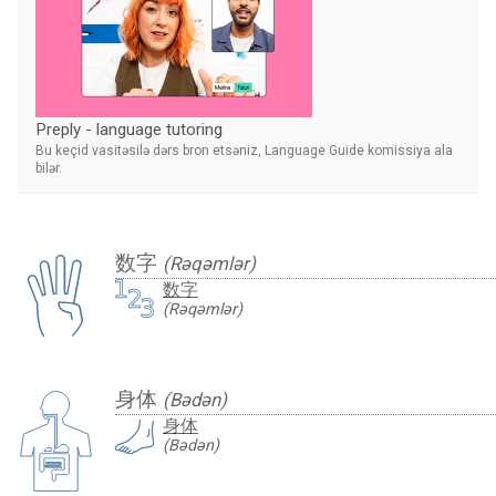
Preply - language tutoring
Bu keçid vasitəsilə dərs bron etsəniz, Language Guide komissiya ala
bilər.
数字
(Rəqəmlər)
数字
(Rəqəmlər)
身体
(Bədən)
身体
(Bədən)