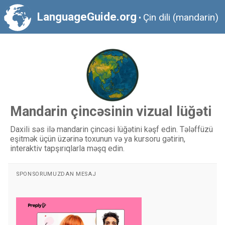
LanguageGuide.org
Çin dili (mandarin)
•
Mandarin çincəsinin vizual lüğəti
Daxili səs ilə mandarin çincəsi lüğətini kəşf edin. Tələffüzü
eşitmək üçün üzərinə toxunun və ya kursoru gətirin,
interaktiv tapşırıqlarla məşq edin.
SPONSORUMUZDAN MESAJ