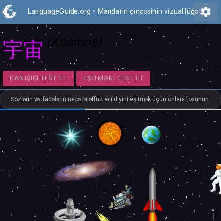
settings
LanguageGuide.org
•
Mandarin çincəsinin vizual lüğəti
(Kosmos)
宇宙
DANIŞIĞI TEST ET
EŞITMƏNI TEST ET
Sözlərin və ifadələrin necə tələffüz edildiyini eşitmək üçün onlara toxunun.