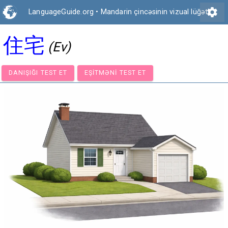
settings
LanguageGuide.org
•
Mandarin çincəsinin vizual lüğəti
住宅
(Ev)
DANIŞIĞI TEST ET
EŞITMƏNI TEST ET