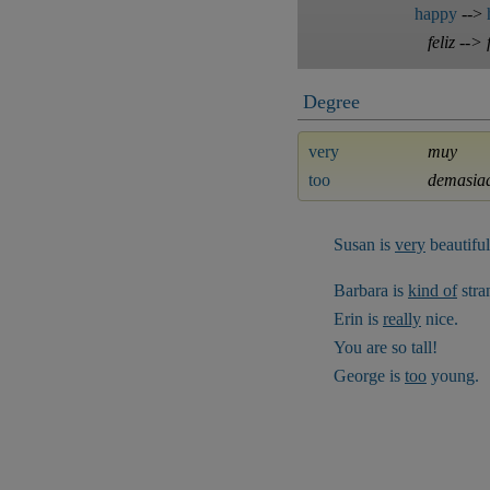
happy
-->
feliz --> 
Degree
very
muy
too
demasia
Susan is
very
beautiful
Barbara is
kind of
stra
Erin is
really
nice.
You are so tall!
George is
too
young.