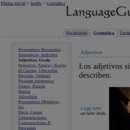
Página inicial
>
Inglés
>
Gramática
Vocabulario
Gramática
Lectu
Pronombres Personales
Adjectives
Sustantivos, Artículos
Adjectivos, Grado
Los adjetivos s
Posesivos, Esto(a) / Eso(a)
El Cuerpo, Ubicación
describen.
Presente, Ordenes
Presente progresivo
Futuro, Pasado
Hablar
Adverbios
Pronombres Objetivos,
Do
a
cute
baby
Decir, Contar
un bebe lindo
Comparaciones
Comparaciones II
Preguntas