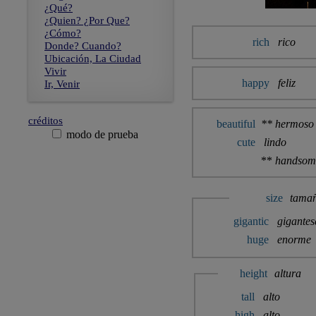
¿Qué?
¿Quien? ¿Por Que?
¿Cómo?
rich
rico
Donde? Cuando?
Ubicación, La Ciudad
Vivir
happy
feliz
Ir, Venir
créditos
beautiful
**
hermoso
modo de prueba
cute
lindo
**
handso
size
tama
gigantic
gigantes
huge
enorme
height
altura
tall
alto
high
alto