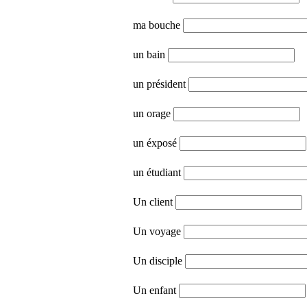
ma bouche
un bain
un président
un orage
un éxposé
un étudiant
Un client
Un voyage
Un disciple
Un enfant