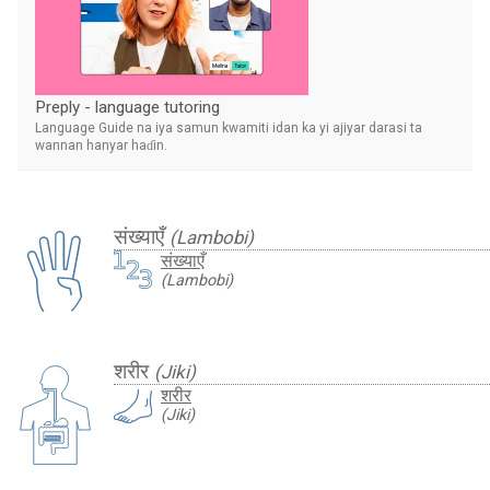
Preply - language tutoring
Language Guide na iya samun kwamiti idan ka yi ajiyar darasi ta
wannan hanyar haɗin.
संख्याएँ
(Lambobi)
संख्याएँ
(Lambobi)
शरीर
(Jiki)
शरीर
(Jiki)