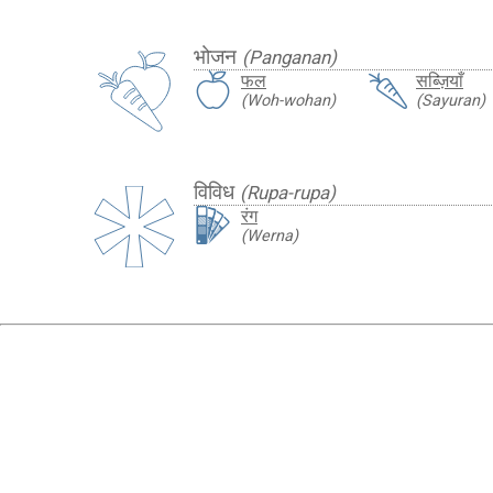
भोजन
(Panganan)
फल
सब्ज़ियाँ
(Woh-wohan)
(Sayuran)
विविध
(Rupa-rupa)
रंग
(Werna)