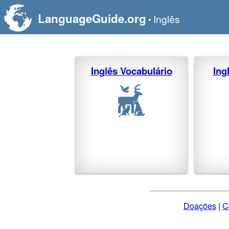
LanguageGuide.org
Inglês
•
Inglês Vocabulário
Ing
Doações
|
C