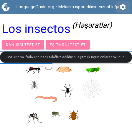
settings
LanguageGuide.org
•
Meksika ispan dilinin vizual lüğəti
(Həşəratlar)
Los insectos
DANIŞIĞI TEST ET
EŞITMƏNI TEST ET
Sözlərin və ifadələrin necə tələffüz edildiyini eşitmək üçün onlara toxunun.