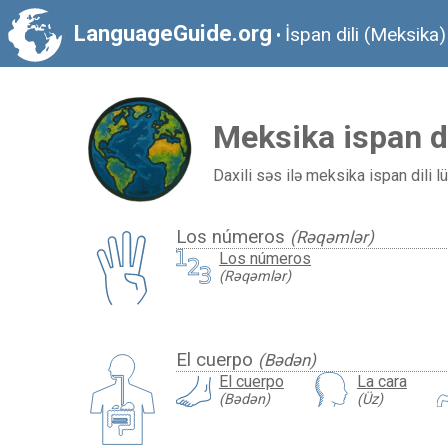
LanguageGuide.org
İspan dili (Meksika)
•
Meksika ispan di
Daxili səs ilə meksika ispan dili l
Los números
(Rəqəmlər)
Los números
(Rəqəmlər)
El cuerpo
(Bədən)
El cuerpo
La cara
(Bədən)
(Üz)