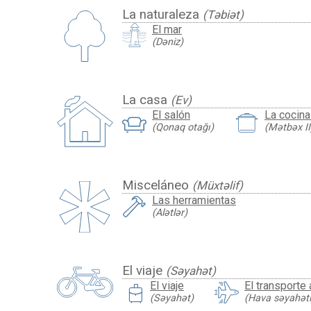
La naturaleza
(Təbiət)
El mar
(Dəniz)
La casa
(Ev)
El salón
La cocina 
(Qonaq otağı)
(Mətbəx II
Misceláneo
(Müxtəlif)
Las herramientas
(Alətlər)
El viaje
(Səyahət)
travel_luggage_and_bags
El viaje
El transporte
(Səyahət)
(Hava səyahəti