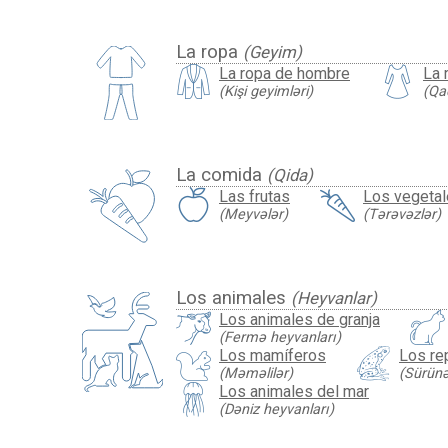
La ropa
(Geyim)
La ropa de hombre
La 
(Kişi geyimləri)
(Qa
La comida
(Qida)
Las frutas
Los vegeta
(Meyvələr)
(Tərəvəzlər)
Los animales
(Heyvanlar)
Los animales de granja
(Fermə heyvanları)
Los mamíferos
Los rep
(Məməlilər)
(Sürünən
Los animales del mar
(Dəniz heyvanları)