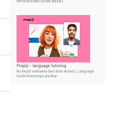
SPONSORUMUZDAN MESAJ
Preply - language tutoring
Bu keçid vasitəsilə dərs bron etsəniz, Language
Guide komissiya ala bilər.