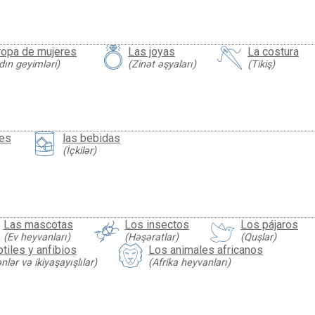
ropa de mujeres
Las joyas
La costura
dın geyimləri)
(Zinət əşyaları)
(Tikiş)
les
las bebidas
(İçkilər)
Las mascotas
Los insectos
Los pájaros
(Ev heyvanları)
(Həşəratlar)
(Quşlar)
tiles y anfibios
Los animales africanos
lər və ikiyaşayışlılar)
(Afrika heyvanları)