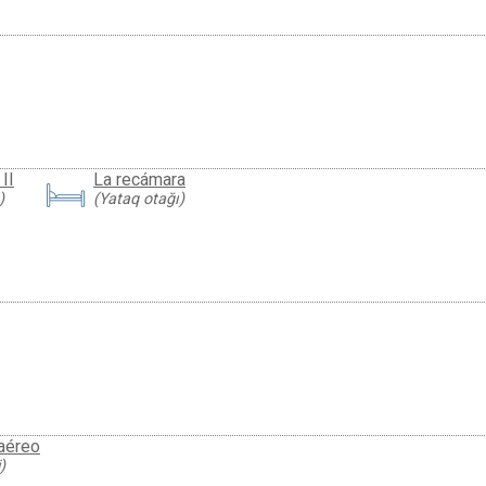
II
La recámara
)
(Yataq otağı)
 aéreo
)