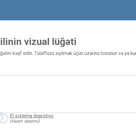
linin vizual lüğəti
üğətini kəşf edin. Tələffüzü eşitmək üçün üzərinə toxunun və ya kurs
El sistema digestivo
(Həzm sistemi)