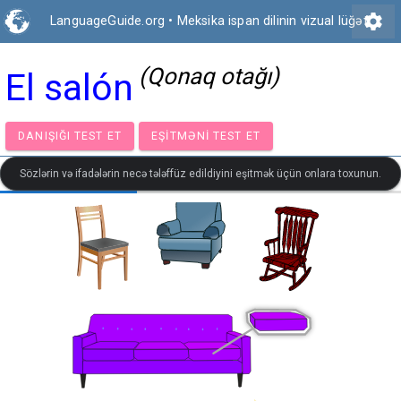
settings
LanguageGuide.org
•
Meksika ispan dilinin vizual lüğəti
(Qonaq otağı)
El salón
DANIŞIĞI TEST ET
EŞITMƏNI TEST ET
Sözlərin və ifadələrin necə tələffüz edildiyini eşitmək üçün onlara toxunun.