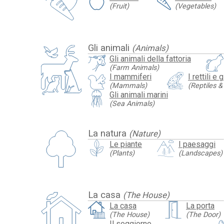
(Fruit)
(Vegetables)
Gli animali
(Animals)
Gli animali della fattoria
(Farm Animals)
I mammiferi
I rettili e g
(Mammals)
(Reptiles 
Gli animali marini
(Sea Animals)
La natura
(Nature)
Le piante
I paesaggi
(Plants)
(Landscapes)
La casa
(The House)
La casa
La porta
(The House)
(The Door)
Il soggiorno