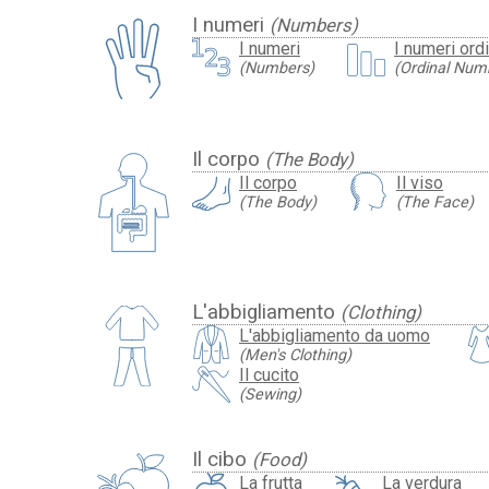
I numeri
(Numbers)
I numeri
I numeri ordi
(Numbers)
(Ordinal Num
Il corpo
(The Body)
Il corpo
Il viso
(The Body)
(The Face)
L'abbigliamento
(Clothing)
L'abbigliamento da uomo
(Men's Clothing)
Il cucito
(Sewing)
Il cibo
(Food)
La frutta
La verdura