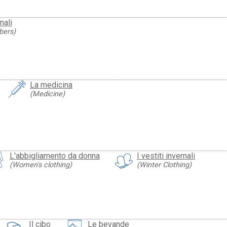
nali
bers)
La medicina
(Medicine)
L'abbigliamento da donna
I vestiti invernali
(Women's clothing)
(Winter Clothing)
Il cibo
Le bevande