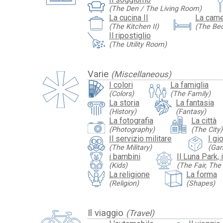
(The Den / The Living Room)
La cucina II
La came
(The Kitchen II)
(The Be
Il ripostiglio
(The Utility Room)
Varie
(Miscellaneous)
I colori
La famiglia
(Colors)
(The Family)
La storia
La fantasia
(History)
(Fantasy)
La fotografia
La città
(Photography)
(The City)
Il servizio militare
I gi
(The Military)
(Ga
i bambini
Il Luna Park, 
(Kids)
(The Fair, Th
La religione
La forma
(Religion)
(Shapes)
Il viaggio
(Travel)