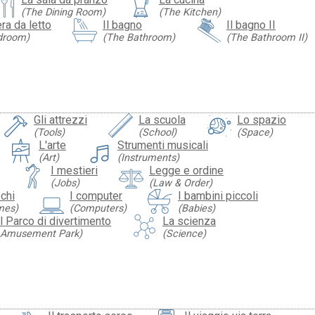
(The Dining Room)
(The Kitchen)
ra da letto
Il bagno
Il bagno II
droom)
(The Bathroom)
(The Bathroom II)
Gli attrezzi
La scuola
Lo spazio
(Tools)
(School)
(Space)
L'arte
Strumenti musicali
(Art)
(Instruments)
I mestieri
Legge e ordine
(Jobs)
(Law & Order)
ochi
I computer
I bambini piccoli
mes)
(Computers)
(Babies)
il Parco di divertimento
La scienza
e Amusement Park)
(Science)