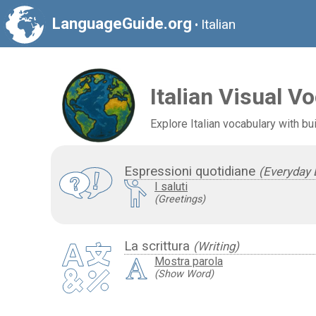
LanguageGuide.org
Italian
•
Italian Visual V
Explore Italian vocabulary with bui
Espressioni quotidiane
(Everyday 
I saluti
(Greetings)
La scrittura
(Writing)
Mostra parola
(Show Word)