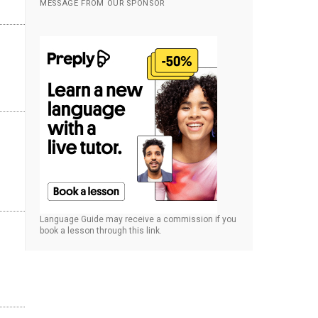
MESSAGE FROM OUR SPONSOR
Language Guide may receive a commission if you
book a lesson through this link.