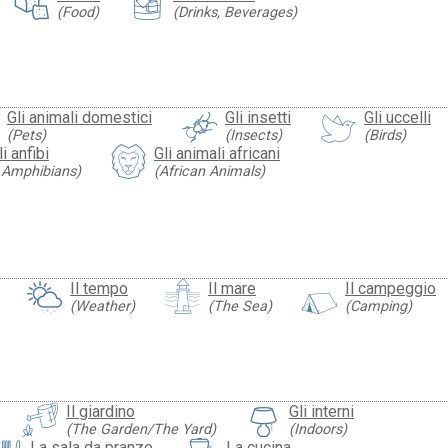
(Food)
(Drinks, Beverages)
Gli animali domestici
Gli insetti
Gli uccelli
(Pets)
(Insects)
(Birds)
li anfibi
Gli animali africani
& Amphibians)
(African Animals)
Il tempo
Il mare
Il campeggio
(Weather)
(The Sea)
(Camping)
Il giardino
Gli interni
(The Garden/The Yard)
(Indoors)
La sala da pranzo
La cucina