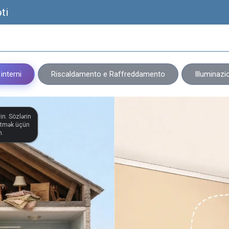
əti
 interni
Riscaldamento e Raffreddamento
Illuminazi
in. Sözlərin
eşitmək üçün
n.