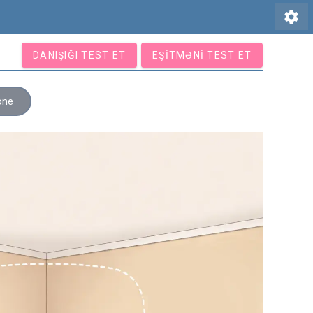
settings
DANIŞIĞI TEST ET
EŞITMƏNI TEST ET
one