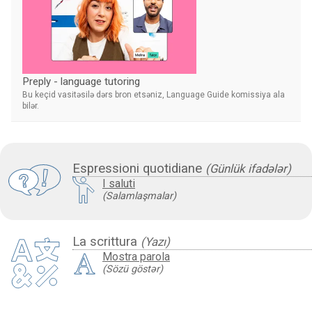
Preply - language tutoring
Bu keçid vasitəsilə dərs bron etsəniz, Language Guide komissiya ala
bilər.
Espressioni quotidiane
(Günlük ifadələr)
I saluti
(Salamlaşmalar)
La scrittura
(Yazı)
Mostra parola
(Sözü göstər)