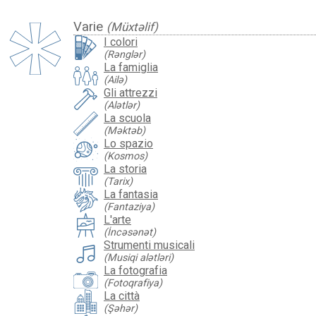
Varie
(Müxtəlif)
I colori
(Rənglər)
La famiglia
(Ailə)
Gli attrezzi
(Alətlər)
La scuola
(Məktəb)
Lo spazio
(Kosmos)
La storia
(Tarix)
La fantasia
(Fantaziya)
L'arte
(İncəsənət)
Strumenti musicali
(Musiqi alətləri)
La fotografia
(Fotoqrafiya)
La città
(Şəhər)