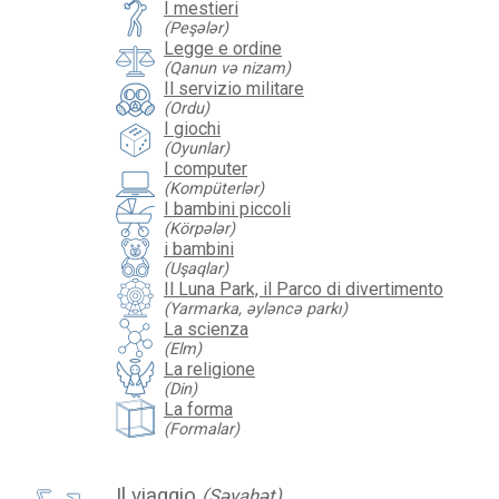
I mestieri
(Peşələr)
Legge e ordine
(Qanun və nizam)
Il servizio militare
(Ordu)
I giochi
(Oyunlar)
I computer
(Kompüterlər)
I bambini piccoli
(Körpələr)
i bambini
(Uşaqlar)
Il Luna Park, il Parco di divertimento
(Yarmarka, əyləncə parkı)
La scienza
(Elm)
La religione
(Din)
La forma
(Formalar)
Il viaggio
(Səyahət)