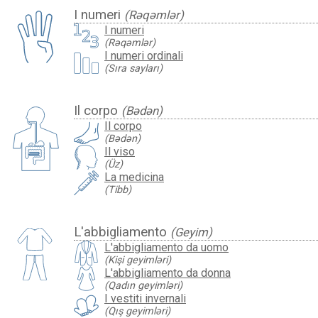
I numeri
(Rəqəmlər)
I numeri
(Rəqəmlər)
I numeri ordinali
(Sıra sayları)
Il corpo
(Bədən)
Il corpo
(Bədən)
Il viso
(Üz)
La medicina
(Tibb)
L'abbigliamento
(Geyim)
L'abbigliamento da uomo
(Kişi geyimləri)
L'abbigliamento da donna
(Qadın geyimləri)
I vestiti invernali
(Qış geyimləri)