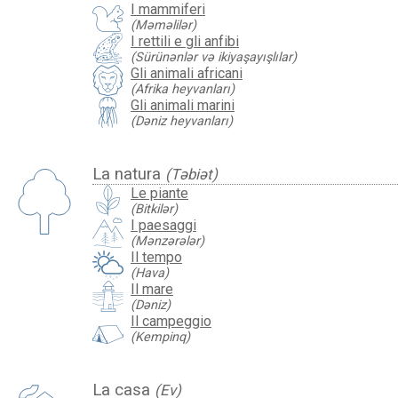
I mammiferi
(Məməlilər)
I rettili e gli anfibi
(Sürünənlər və ikiyaşayışlılar)
Gli animali africani
(Afrika heyvanları)
Gli animali marini
(Dəniz heyvanları)
La natura
(Təbiət)
Le piante
(Bitkilər)
I paesaggi
(Mənzərələr)
Il tempo
(Hava)
Il mare
(Dəniz)
Il campeggio
(Kempinq)
La casa
(Ev)