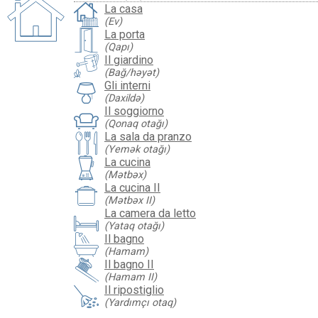
La casa
(Ev)
La porta
(Qapı)
Il giardino
(Bağ/həyət)
Gli interni
(Daxildə)
Il soggiorno
(Qonaq otağı)
La sala da pranzo
(Yemək otağı)
La cucina
(Mətbəx)
La cucina II
(Mətbəx II)
La camera da letto
(Yataq otağı)
Il bagno
(Hamam)
Il bagno II
(Hamam II)
Il ripostiglio
(Yardımçı otaq)