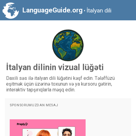
LanguageGuide.org
İtalyan dili
•
İtalyan dilinin vizual lüğəti
Daxili səs ilə italyan dili lüğətini kəşf edin. Tələffüzü
eşitmək üçün üzərinə toxunun və ya kursoru gətirin,
interaktiv tapşırıqlarla məşq edin.
SPONSORUMUZDAN MESAJ