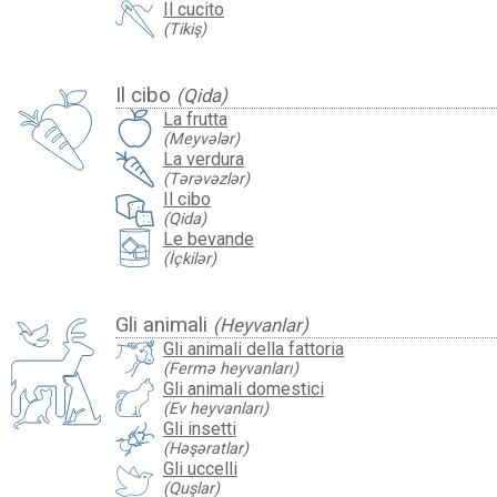
Il cucito
(Tikiş)
Il cibo
(Qida)
La frutta
(Meyvələr)
La verdura
(Tərəvəzlər)
Il cibo
(Qida)
Le bevande
(İçkilər)
Gli animali
(Heyvanlar)
Gli animali della fattoria
(Fermə heyvanları)
Gli animali domestici
(Ev heyvanları)
Gli insetti
(Həşəratlar)
Gli uccelli
(Quşlar)