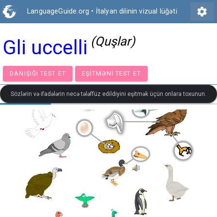
settings
LanguageGuide.org
•
İtalyan dilinin vizual lüğəti
(Quşlar)
Gli uccelli
DANIŞIĞI TEST ET
EŞITMƏNI TEST ET
Sözlərin və ifadələrin necə tələffüz edildiyini eşitmək üçün onlara toxunun.