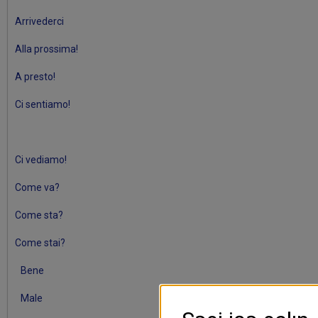
Arrivederci
Alla prossima!
A presto!
Ci sentiamo!
Ci vediamo!
Come va?
Come sta?
Come stai?
Bene
Male