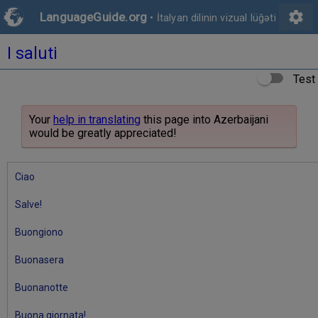
settings
LanguageGuide.org
•
İtalyan dilinin vizual lüğəti
I saluti
Test
Your
help in translating
this page into Azerbaijani
would be greatly appreciated!
Ciao
Salve!
Buongiono
Buonasera
Buonanotte
Buona giornata!