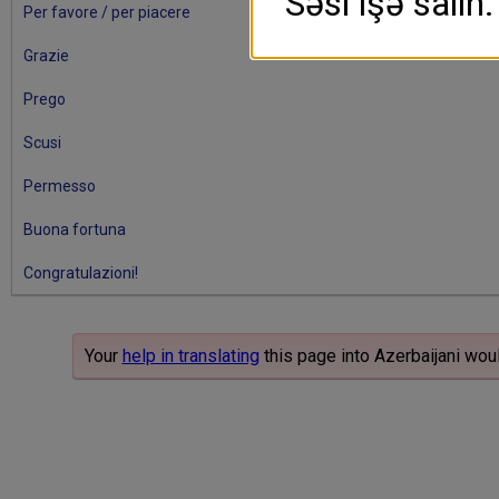
Səsi işə salın.
Per favore / per piacere
Grazie
Prego
Scusi
Permesso
Buona fortuna
Congratulazioni!
Your
help in translating
this page into Azerbaijani wou