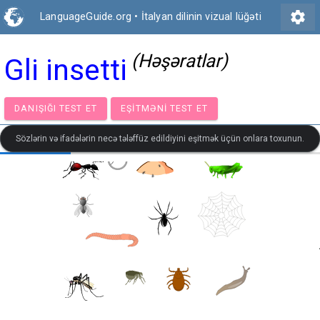
settings
LanguageGuide.org
•
İtalyan dilinin vizual lüğəti
(Həşəratlar)
Gli insetti
DANIŞIĞI TEST ET
EŞITMƏNI TEST ET
Sözlərin və ifadələrin necə tələffüz edildiyini eşitmək üçün onlara toxunun.