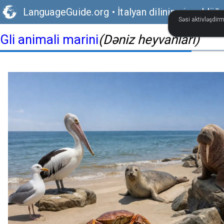
LanguageGuide.org
•
İtalyan dilinin vizual lüğ
Səsi aktivləşdirm
Gli animali marini
(Dəniz heyvanları)