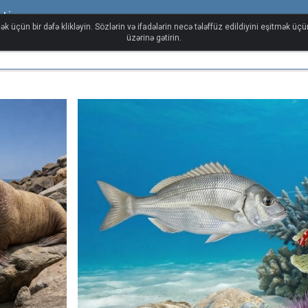
əti
ək üçün bir dəfə klikləyin. Sözlərin və ifadələrin necə tələffüz edildiyini eşitmək üç
üzərinə gətirin.